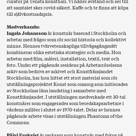
curator på Tensta konsthall. Vi håller avstånd och ser till
att samtalet sker covid-säkert. Kaffe och te finns att köpa
till självkostnadspris.
Medverkande:
Ingela Johansson
är konstnär baserad i Stockholm och
arbetar med frågor som rör social historia och kollektivt
minne. Hennes tvärvetenskapliga tillvägagångssätt
kombinerar olika estetiska strategier och media. Hon
arbetar med film, måleri, installation, textil, text och
foto. Under ett pågående residens på Arbetarrörelsens
arkiv som bedrivs av arkivet och Konstfrämjandet
Stockholm, har hon hittat ett stort material som rör
utställningsprojektet Konst som omsorg som initierades
av Stockholms läns landsting i samarbete med
Konstfrämjandet. I utställningen medverkade ett 30-tal
konstnärer som engagerades som beredskapsarbetare i
vårdens miljöer i slutet av 1970-talet. Delar av hennes
pågående arbete visas i utställningen Phantoms of the
Commons.
Päivi Ernkvist
är verksam som konstnär med fokus på