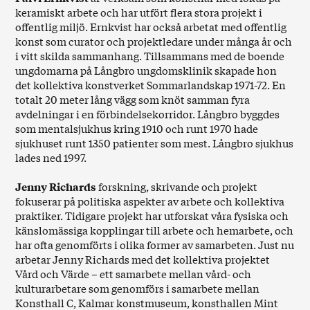
keramiskt arbete och har utfört flera stora projekt i
offentlig miljö. Ernkvist har också arbetat med offentlig
konst som curator och projektledare under många år och
i vitt skilda sammanhang. Tillsammans med de boende
ungdomarna på Långbro ungdomsklinik skapade hon
det kollektiva konstverket Sommarlandskap 1971-72. En
totalt 20 meter lång vägg som knöt samman fyra
avdelningar i en förbindelsekorridor. Långbro byggdes
som mentalsjukhus kring 1910 och runt 1970 hade
sjukhuset runt 1350 patienter som mest. Långbro sjukhus
lades ned 1997.
Jenny Richards
forskning, skrivande och projekt
fokuserar på politiska aspekter av arbete och kollektiva
praktiker. Tidigare projekt har utforskat våra fysiska och
känslomässiga kopplingar till arbete och hemarbete, och
har ofta genomförts i olika former av samarbeten. Just nu
arbetar Jenny Richards med det kollektiva projektet
Vård och Värde – ett samarbete mellan vård- och
kulturarbetare som genomförs i samarbete mellan
Konsthall C, Kalmar konstmuseum, konsthallen Mint