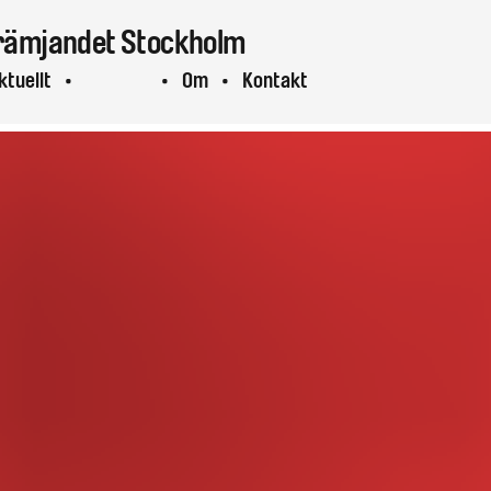
rämjandet
Stockholm
ktuellt
Projekt
Om
Kontakt