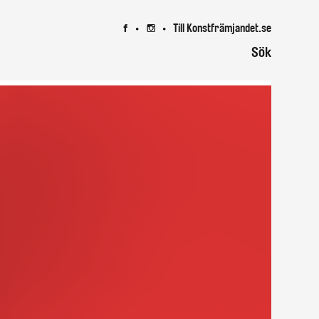
Till Konstfrämjandet.se
7
8
Sök