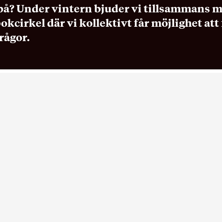
 på? Under vintern bjuder vi tillsammans me
 bokcirkel där vi kollektivt får möjlighet at
rågor.
aniserar vi oss runt det vi längtar efter, de
 om och vad vi tror på?
intern bjuder vi tillsammans med All Set 
in till en bokcirkel där vi kollektivt får mö
dera över dessa och andra frågor.