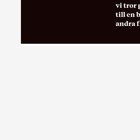
vi tror
till en
andra f
Hur org
drömmer
Under v
Action 
att fun