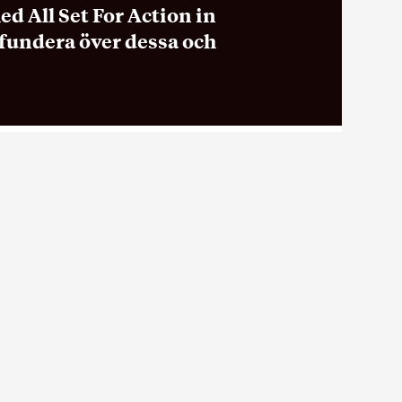
d All Set For Action in
t fundera över dessa och
t vi
For
jlighet